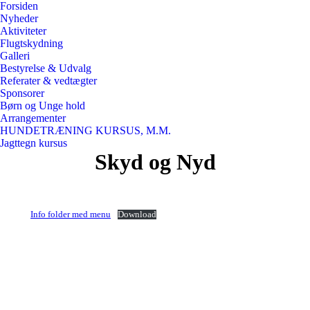
Forsiden
Nyheder
Aktiviteter
Flugtskydning
Galleri
Bestyrelse & Udvalg
Referater & vedtægter
Sponsorer
Børn og Unge hold
Arrangementer
HUNDETRÆNING KURSUS, M.M.
Jagttegn kursus
Skyd og Nyd
Info folder med menu
Download
Post
navigation